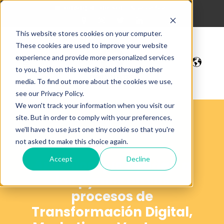
hola@digitalmakers.cat
93 213 42 35
This website stores cookies on your computer.
These cookies are used to improve your website
experience and provide more personalized services
to you, both on this website and through other
media. To find out more about the cookies we use,
see our Privacy Policy.
We won't track your information when you visit our
site. But in order to comply with your preferences,
Blog
we'll have to use just one tiny cookie so that you're
not asked to make this choice again.
Accept
Decline
Artículos que ayudan a
las pymes en sus
procesos de
Transformación Digital,