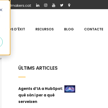
igitalmakers.cat
d
CASOS D'ÈXIT
RECURSOS
BLOG
CONTACTE
ÚLTIMS ARTICLES
Agents d’IA a HubSpot:
què són i per a què
serveixen