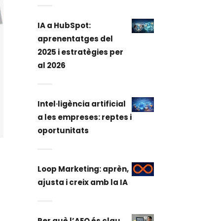
IA a HubSpot:
aprenentatges del
2025 i estratègies per
al 2026
Intel·ligència artificial
a les empreses: reptes i
oportunitats
Loop Marketing: aprèn,
ajusta i creix amb la IA
Per què l’AEO és clau