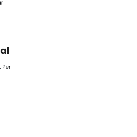
ar
tal
 Per