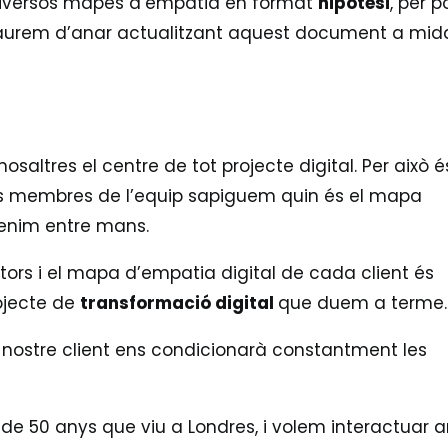
diversos mapes d’empatia en format
hipòtesi
, per 
haurem d’anar actualitzant aquest document a mid
osaltres el centre de tot projecte digital. Per això é
ls membres de l’equip sapiguem quin és el mapa
tenim entre mans.
tors i el mapa d’empatia digital de cada client és
ojecte de
transformació digital
que duem a terme.
 nostre client ens condicionarà constantment les
s de 50 anys que viu a Londres, i volem interactuar