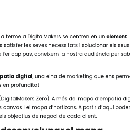
m a terme a DigitalMakers se centren en un
element
és satisfer les seves necessitats i solucionar els seus
 fer cap pas, coneixem la nostra audiència per sab
atia digital
, una eina de marketing que ens perm
s en profunditat.
(DigitalMakers Zero).
A més del mapa d’empatia digi
s canvas i el mapa d’hortizons. A partir d’aquí pode
 els objectius de negoci de cada client.