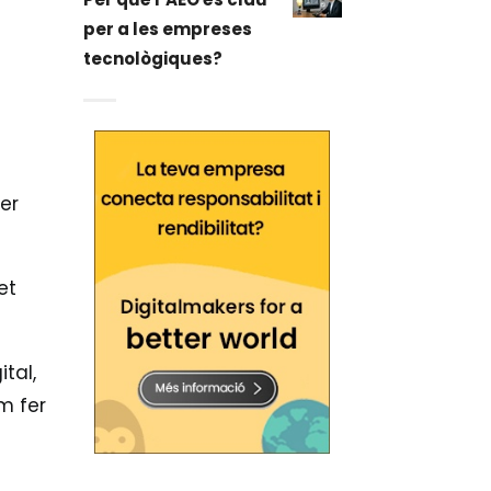
per a les empreses
tecnològiques?
er
et
tal,
m fer