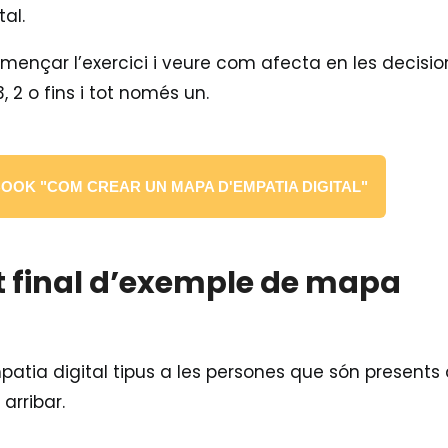
al.
omençar l’exercici i veure com afecta en les decisio
2 o fins i tot només un.
OOK "COM CREAR UN MAPA D'EMPATIA DIGITAL"
at final d’exemple de mapa
ia digital tipus a les persones que són presents 
 arribar.