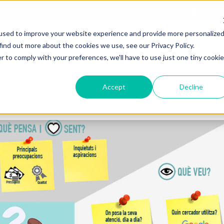
hola@d
93 213 42 35
used to improve your website experience and provide more personalize
find out more about the cookies we use, see our Privacy Policy.
r to comply with your preferences, we'll have to use just one tiny cookie
MARKETING I VENDES
SERVEIS HUBSPOT
Accept
Decline