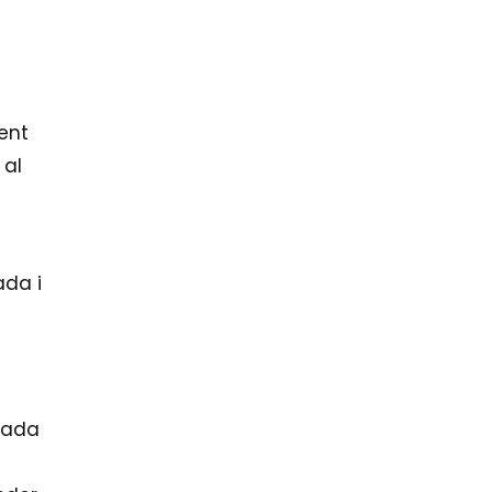
ment
 al
ada i
rada