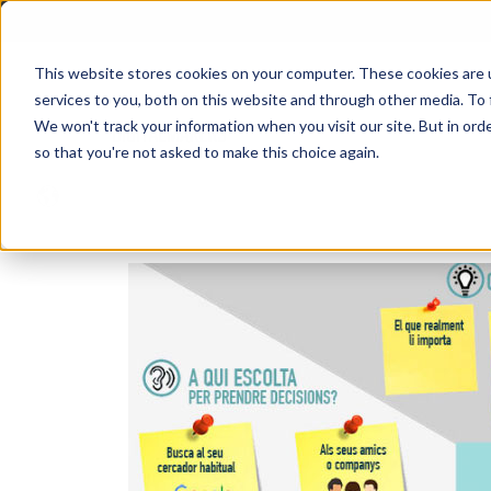
This website stores cookies on your computer. These cookies are 
services to you, both on this website and through other media. To 
We won't track your information when you visit our site. But in orde
so that you're not asked to make this choice again.