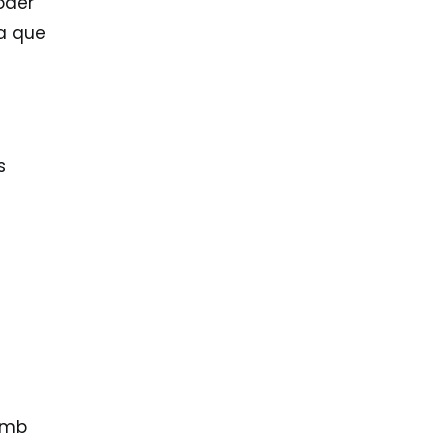
poder
a que
s
 amb