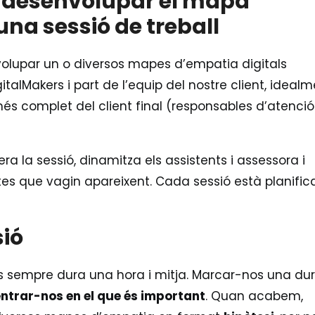
r desenvolupar el mapa
una sessió de treball
olupar un o diversos mapes d’empatia digitals
italMakers i part de l’equip del nostre client, ideal
s complet del client final (responsables d’atenció
era la sessió, dinamitza els assistents i assessora i
es que vagin apareixent. Cada sessió està planific
sió
s sempre dura una hora i mitja. Marcar-nos una du
ntrar-nos en el que és important
. Quan acabem,