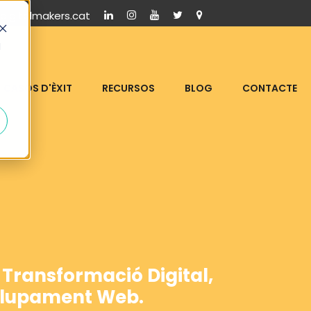
igitalmakers.cat
d
CASOS D'ÈXIT
RECURSOS
BLOG
CONTACTE
 Transformació Digital,
volupament Web.