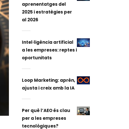
aprenentatges del
2025 i estratègies per
al 2026
Intel·ligència artificial
a les empreses: reptes i
oportunitats
Loop Marketing: aprèn,
ajusta i creix amb la IA
Per què l’AEO és clau
per a les empreses
tecnològiques?