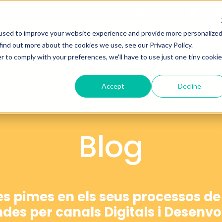
hola@d
93 213 42 35
used to improve your website experience and provide more personalize
find out more about the cookies we use, see our Privacy Policy.
r to comply with your preferences, we'll have to use just one tiny cookie
MARKETING I VENDES
SERVEIS HUBSPOT
Accept
Decline
Blog
les pimes en els seus processos de
ndes per canals Digitals i Desen