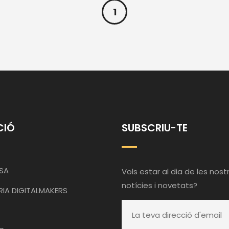
1
CIÓ
SUBSCRIU-TE
SA
Vols estar al dia de les nost
notícies i novetats?
RIA DIGITALMAKERS