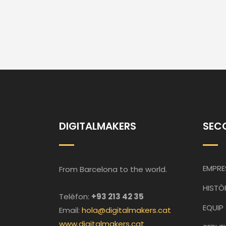
DIGITALMAKERS
SEC
EMPRE
From Barcelona to the world.
HISTÒ
Telèfon:
+93 213 42 35
EQUIP
Email:
hola@digitalmakers.cat
www.digitalmakers.cat